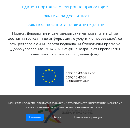
Единен портал за електронно правосъдие
Политика за достъпност
Политика за защита на личните данни
Проект „Доразвитие и централизиране на порталите в СП за
достъп на граждани до информация, е-услуги и е-правосъдие“, се
осъществява с финансовата подкрепа на Оперативна програма
„Добро управление“ 2014-2020, съфинансирана от Европейския
съюз чрез Европейския социален фонд
Този сайт използва бисквитки (cookies). Като приемете бисквитките, можете да
се възползвате от оптималното поведение на сайта.
Приемам
Отказ
Повече информация