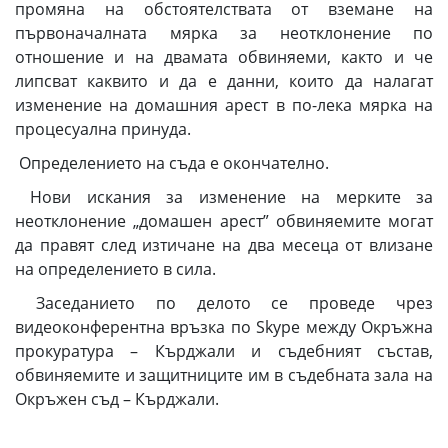
промяна на обстоятелствата от вземане на
първоначалната мярка за неотклонение по
отношение и на двамата обвиняеми, както и че
липсват каквито и да е данни, които да налагат
изменение на домашния арест в по-лека мярка на
процесуална принуда.
Определението на съда е окончателно.
Нови искания за изменение на мерките за
неотклонение „домашен арест” обвиняемите могат
да правят след изтичане на два месеца от влизане
на определението в сила.
Заседанието по делото се проведе чрез
видеоконферентна връзка по Skype между Окръжна
прокуратура – Кърджали и съдебният състав,
обвиняемите и защитниците им в съдебната зала на
Окръжен съд – Кърджали.