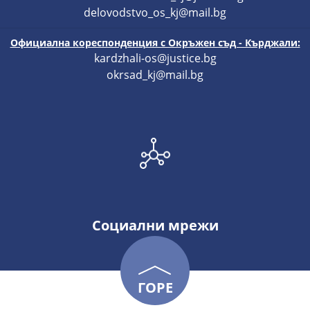
delovodstvo_os_kj@mail.bg
Официална кореспонденция с Окръжен съд - Кърджали:
kardzhali-os@justice.bg
okrsad_kj@mail.bg
Социални мрежи
ГОРЕ