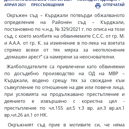
АПРИЛ 2021
ПРЕССЪОБЩЕНИЯ
ОТПЕЧАТАЙ
Окръжен съд – Кърджали потвърди обжалваното
определение на Районен съд – Кърджали,
постановено по ч.н.д. № 329/2021 г. по описа на този
съд, с което молбите на обвиняемите С.С.С. от гр. М.
и А.А.А. от гр. К. за изменение в по-лека на взетата
спрямо всеки от тях мярка за неотклонение
„домашен арест” са намерени за неоснователни.
Жалбоподателите са привлечени като обвиняеми
по досъдебно производство на ОД на МВР –
Кърджали, водено срещу тях за свождане към
съвкупление по отношение на две или повече лица,
при условията на продължавано престъпление и
деянието е извършено с користна цел -
престъпление по чл.155 ал.5 т.3 вр. ал.3 вр.ал.1
вр.чл.26 ал.1 от НК.
Окръжният съд прие в мотивите си, че няма