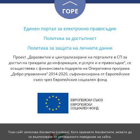
ГОРЕ
Единен портал за електронно правосъдие
Политика за достъпност
Политика за защита на личните данни
Проект „Доразвитие и централизиране на порталите в СП за
достъп на граждани до информация, е-услуги и е-правосъдие“, се
осъществява с финансовата подкрепа на Оперативна програма
„Добро управление“ 2014-2020, съфинансирана от Европейския
съюз чрез Европейския социален фонд
Този сайт използва бисквитки (cookies). Като приемете бисквитките, можете да
се възползвате от оптималното поведение на сайта.