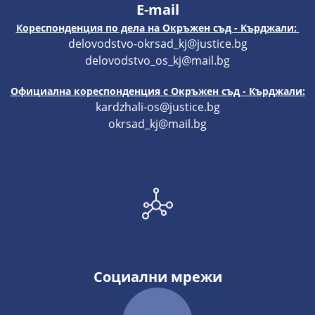
E-mail
Кореспонденция по дела на Окръжен съд - Кърджали:
delovodstvo-okrsad_kj@justice.bg
delovodstvo_os_kj@mail.bg
Официална кореспонденция с Окръжен съд - Кърджали:
kardzhali-os@justice.bg
okrsad_kj@mail.bg
Социални мрежи