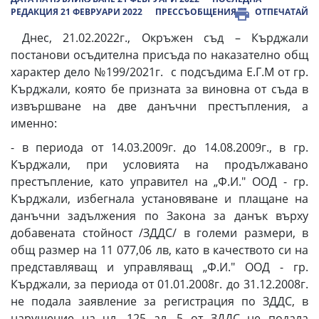
РЕДАКЦИЯ 21 ФЕВРУАРИ 2022
ПРЕССЪОБЩЕНИЯ
ОТПЕЧАТАЙ
Днес, 21.02.2022г., Окръжен съд – Кърджали
постанови осъдителна присъда по наказателно общ
характер дело №199/2021г. с подсъдима Е.Г.М от гр.
Кърджали, която бе призната за виновна от съда в
извършване на две данъчни престъпления, а
именно:
- в периода от 14.03.2009г. до 14.08.2009г., в гр.
Кърджали, при условията на продължавано
престъпление, като управител на „Ф.И." ООД - гр.
Кърджали, избегнала установяване и плащане на
данъчни задължения по Закона за данък върху
добавената стойност /ЗДДС/ в големи размери, в
общ размер на 11 077,06 лв, като в качеството си на
представляващ и управляващ „Ф.И." ООД - гр.
Кърджали, за периода от 01.01.2008г. до 31.12.2008г.
не подала заявление за регистрация по ЗДДС, в
нарушение на чл. 125 ал. 5 от ЗДДС не подала