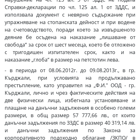
Справки-декларации по чл. 125 ал. 1 от ЗДДС, и
използвала документ с невярно съдържание при
упражняване на стопанската дейност и при водене
на счетоводството, поради което за извършеното
деяние бе осъдена на наказание „лишаване от
свобода“ за срок от шест месеца, което бе отложено
с тригодишен изпитателен срок, както и на
наказание „глоба“ в размер на петстотин лева.
- в периода от 08.06.2012г. до 09.08.2013г., в гр.
Кърджали, при условията на продължавано
престъпление, като управител на „Ф.И." ООД - гр.
Кърджали, лично и чрез фактическите действия на
две физически лица, избегнала установяване и
плащане на данъчни задължения в особено големи
размери, в общ размер 57 777,66 лв., от които
данъчни задължения по ЗЗДС в размер 40 319,14 лв.
и данъчни задължения по Закона за
корпоративното подоходно облагане /ЗКПО/ в