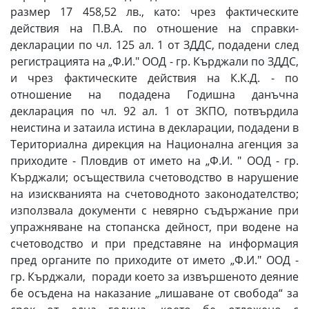
размер 17 458,52 лв., като: чрез фактическите
действия на П.В.А. по отношение на справки-
декларации по чл. 125 ал. 1 от ЗДДС, подадени след
регистрацията на „Ф.И." ООД - гр. Кърджали по ЗДДС,
и чрез фактическите действия на К.К.Д. - по
отношение на подадена Годишна данъчна
декларация по чл. 92 ал. 1 от ЗКПО, потвърдила
неистина и затаила истина в декларации, подадени в
Териториална дирекция на Национална агенция за
приходите - Пловдив от името на „Ф.И. " ООД - гр.
Кърджали; осъществила счетоводство в нарушение
на изискванията на счетоводното законодателство;
използвала документи с невярно съдържание при
упражняване на стопанска дейност, при водене на
счетоводство и при представяне на информация
пред органите по приходите от името „Ф.И." ООД -
гр. Кърджали, поради което за извършеното деяние
бе осъдена на наказание „лишаване от свобода“ за