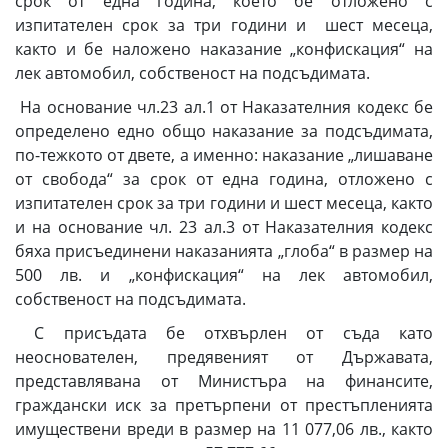
срок от една година, което бе отложено с
изпитателен срок за три години и шест месеца,
както и бе наложено наказание „конфискация“ на
лек автомобил, собственост на подсъдимата.
На основание чл.23 ал.1 от Наказателния кодекс бе
определено едно общо наказание за подсъдимата,
по-тежкото от двете, а именно: наказание „лишаване
от свобода“ за срок от една година, отложено с
изпитателен срок за три години и шест месеца, както
и на основание чл. 23 ал.3 от Наказателния кодекс
бяха присъединени наказанията „глоба“ в размер на
500 лв. и „конфискация“ на лек автомобил,
собственост на подсъдимата.
С присъдата бе отхвърлен от съда като
неоснователен, предявеният от Държавата,
представлявана от Министъра на финансите,
граждански иск за претърпени от престъпленията
имуществени вреди в размер на 11 077,06 лв., както