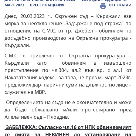
МАРТ 2023
ПРЕССЪОБЩЕНИЯ
ОТПЕЧАТАЙ
Днес, 20.03.2023 г., Окръжен съд – Кърджали взе
мярка за неотклонение „Задържане под стража“ по
отношение на С.М.С. от гр. Джебел - обвиняем по
досъдебно производство на Окръжна прокуратра -
Кърджали.
С.М.С. е привлечен от Окръжна прокуратура –
Кърджали като обвиняем в извършено
престъпление по чл.304, ал.2 във вр. с ал.1 от
Наказателния кодекс, за това, че през м. март 2023г.
предложил дар- парични суми на длъжностно лице –
служител на МВР.
Определението на съда не е окончатетелно и може
да бъде обжалвано и/или протестирано пред
Апелативен съд – Пловдив.
ЗАБЕЛЕЖКА: Съгласно чл.16 от НПК обвиняемият
се смята за НЕВИНЕН до установяване на