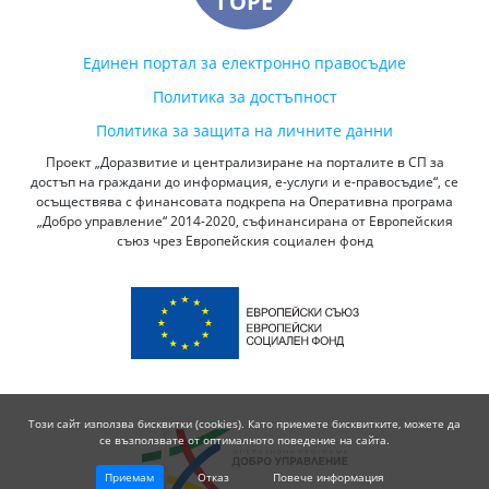
ГОРЕ
Единен портал за електронно правосъдие
Политика за достъпност
Политика за защита на личните данни
Проект „Доразвитие и централизиране на порталите в СП за
достъп на граждани до информация, е-услуги и е-правосъдие“, се
осъществява с финансовата подкрепа на Оперативна програма
„Добро управление“ 2014-2020, съфинансирана от Европейския
съюз чрез Европейския социален фонд
Този сайт използва бисквитки (cookies). Като приемете бисквитките, можете да
се възползвате от оптималното поведение на сайта.
Приемам
Отказ
Повече информация