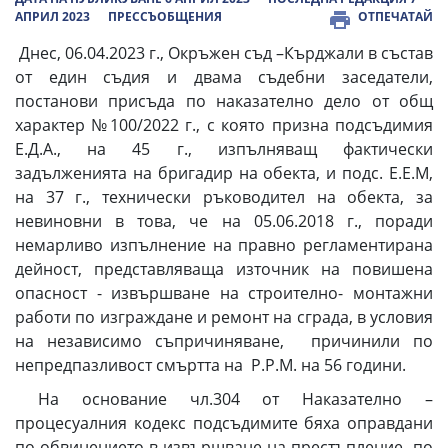
АПРИЛ 2023
ПРЕССЪОБЩЕНИЯ
ОТПЕЧАТАЙ
Днес, 06.04.2023 г., Окръжен съд –Кърджали в състав
от един съдия и двама съдебни заседатели,
постанови присъда по наказателно дело от общ
характер №100/2022 г., с която призна подсъдимия
Е.Д.А., на 45 г., изпълняващ фактически
задълженията на бригадир на обекта, и подс. Е.Е.М,
на 37 г., технически ръководител на обекта, за
невиновни в това, че на 05.06.2018 г., поради
немарливо изпълнение на правно регламентирана
дейност, представляваща източник на повишена
опасност - извършване на строително- монтажни
работи по изграждане и ремонт на сграда, в условия
на независимо съпричиняване, причинили по
непредпазливост смъртта на Р.Р.М. на 56 години.
На основание чл.304 от Наказателно –
процесуалния кодекс подсъдимите бяха оправдани
по обвинението в извършване на престъпление по