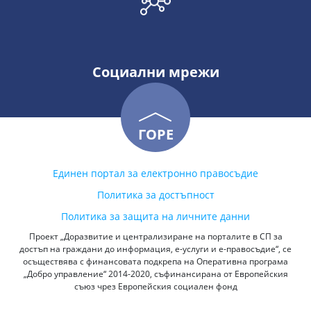
Социални мрежи
ГОРЕ
Единен портал за електронно правосъдие
Политика за достъпност
Политика за защита на личните данни
Проект „Доразвитие и централизиране на порталите в СП за
достъп на граждани до информация, е-услуги и е-правосъдие“, се
осъществява с финансовата подкрепа на Оперативна програма
„Добро управление“ 2014-2020, съфинансирана от Европейския
съюз чрез Европейския социален фонд