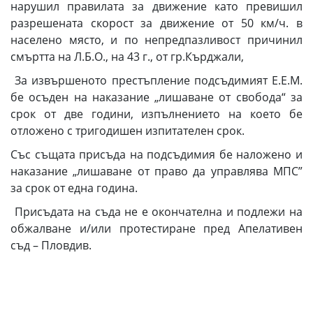
нарушил правилата за движение като превишил
разрешената скорост за движение от 50 км/ч. в
населено място, и по непредпазливост причинил
смъртта на Л.Б.О., на 43 г., от гр.Кърджали,
За извършеното престъпление подсъдимият Е.Е.М.
бе осъден на наказание „лишаване от свобода“ за
срок от две години, изпълнението на което бе
отложено с тригодишен изпитателен срок.
Със същата присъда на подсъдимия бе наложено и
наказание „лишаване от право да управлява МПС”
за срок от една година.
Присъдата на съда не е окончателна и подлежи на
обжалване и/или протестиране пред Апелативен
съд – Пловдив.