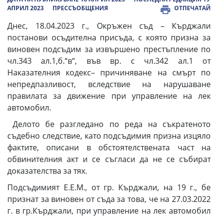
АПРИЛ 2023
ПРЕССЪОБЩЕНИЯ
ОТПЕЧАТАЙ
Днес, 18.04.2023 г., Окръжен съд – Кърджали
постанови осъдителна присъда, с която призна за
виновен подсъдим за извършено престъпление по
чл.343 ал.1,б.“в“, във вр. с чл.342 ал.1 от
Наказателния кодекс– причиняване на смърт по
непредпазливост, вследствие на нарушаване
правилата за движение при управление на лек
автомобил.
Делото бе разгледано по реда на съкратеното
съдебно следствие, като подсъдимия призна изцяло
фактите, описани в обстоятелствената част на
обвинителния акт и се съгласи да не се събират
доказателства за тях.
Подсъдимият Е.Е.М., от гр. Кърджали, на 19 г., бе
признат за виновен от съда за това, че на 27.03.2022
г. в гр.Кърджали, при управление на лек автомобил