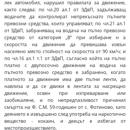
лек автомобил, нарушил правилата за движение,
както следва: по чл.20 ал.1 от ЗДвП, задължаващ
водачите да контролират непрекъснато пътните
превозни средства, които управляват; по чл.21 ал.1
от ЗДвП, забраняващ на водача на пътно превозно
средство от категория „В“ при избиране н а
скоростта на движение да превишава извън
населено място стойност на скоростта от 90 км/ч; и
по чл.16 ал.1 т.1 от ЗДвП, съгласно който на пътно
платно с двупосочно движение на водача на
пътното превозно средство е забранено, когато
платното за движение има две пътни ленти, да
навлиза и да се движи в лентата за насрещно
движение, освен при изпреварване или
заобикаляне, и по непредпазливост причинил
смъртта на Ф. С.М. 59-годишен от с. Фотиново, като
деянието е извършено след употреба на наркотично
вещество - кокаин, и деецът е избягал от
местопроизшествието.