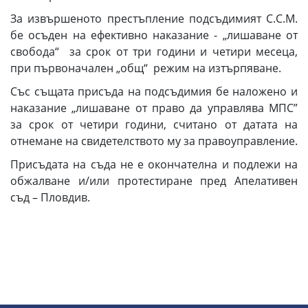
За извършеното престъпление подсъдимият С.С.М.
бе осъден на ефективно наказание - „лишаване от
свобода“ за срок от три години и четири месеца,
при първоначален „общ“ режим на изтърпяване.
Със същата присъда на подсъдимия бе наложено и
наказание „лишаване от право да управлява МПС”
за срок от четири години, считано от датата на
отнемане на свидетелството му за правоуправление.
Присъдата на съда не е окончателна и подлежи на
обжалване и/или протестиране пред Апелативен
съд – Пловдив.