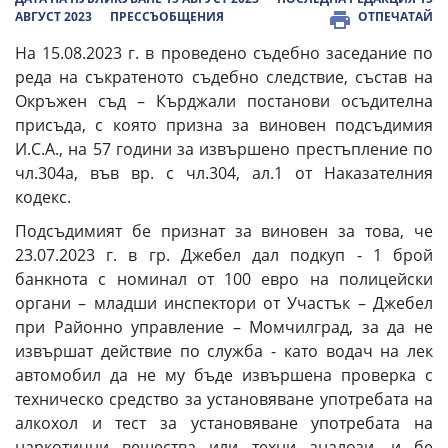
АВГУСТ 2023
ПРЕССЪОБЩЕНИЯ
ОТПЕЧАТАЙ
На 15.08.2023 г. в проведено съдебно заседание по
реда на съкратеното съдебно следствие, състав на
Окръжен съд – Кърджали постанови осъдителна
присъда, с която призна за виновен подсъдимия
И.С.А., на 57 години за извършено престъпление по
чл.304а, във вр. с чл.304, ал.1 от Наказателния
кодекс.
Подсъдимият бе признат за виновен за това, че
23.07.2023 г. в гр. Джебел дал подкуп - 1 брой
банкнота с номинал от 100 евро на полицейски
органи – младши инспектори от Участък – Джебел
при Районно управление – Момчилград, за да не
извършат действие по служба - като водач на лек
автомобил да не му бъде извършена проверка с
техническо средство за установяване употребата на
алкохол и тест за установяване употребата на
наркотични вещества или техни аналози, и бе