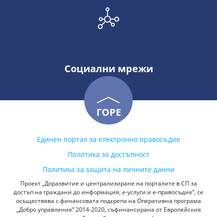
Социални мрежи
ГОРЕ
Единен портал за електронно правосъдие
Политика за достъпност
Политика за защита на личните данни
Проект „Доразвитие и централизиране на порталите в СП за
достъп на граждани до информация, е-услуги и е-правосъдие“, се
осъществява с финансовата подкрепа на Оперативна програма
„Добро управление“ 2014-2020, съфинансирана от Европейския