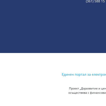
(361) 588 15
Единен портал за електро
Проект „Доразвитие и цен
осъществява с финансоват