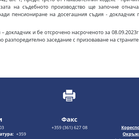
зата на съдебното производство ще започне отначал
оради пенсиониране на досегашния съдия - докладчик 
– докладчик и бе отсрочено насроченото за 08.09.2023г. 
во разпоредително заседание с призоваване на странит
и
Факс
03
+359 (361) 627 08
Кореспо
атура:
+359
Окръже