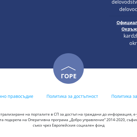
delovodstv
delovod
Официал
Окръже
kardz
okr
ГОРЕ
нно правосъдие
Политика за достъпност
Политика з
трализиране на порталите в СП за достъп на граждани до информация, е-у
а подкрепа на Оперативна програма „Добро управление“ 2014-2020, съф
съюз чрез Европейския социален фонд