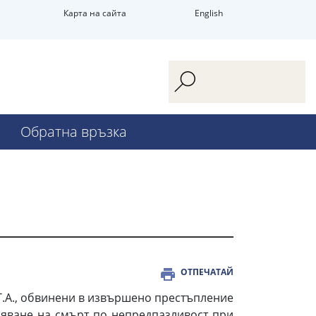
Карта на сайта
English
Обратна връзка
ОТПЕЧАТАЙ
Т.А., обвинени в извършено престъпление
ичиняване на смърт по непредпазливост при