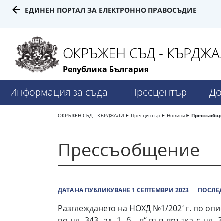
ЕДИНЕН ПОРТАЛ ЗА ЕЛЕКТРОННО ПРАВОСЪДИЕ
ОКРЪЖЕН СЪД - КЪРДЖ
Република България
Информация за съда
Пресцентър
До
ОКРЪЖЕН СЪД - КЪРДЖАЛИ
Пресцентър
Новини
Прессъобщ
Прессъобщение
ДАТА НА ПУБЛИКУВАНЕ 1 СЕПТЕМВРИ 2023
ПОСЛЕД
Разглеждането на НОХД №1/2021г. по опи
по чл. 343, ал. 1, б. „в“ във връзка с ч