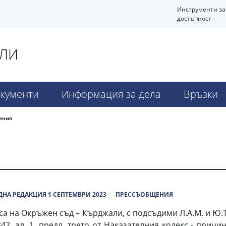
Инструменти за
достъпност
АЛИ
кументи
Информация за дела
Връзки
ения
НА РЕДАКЦИЯ 1 СЕПТЕМВРИ 2023
ПРЕССЪОБЩЕНИЯ
са на Окръжен съд – Кърджали, с подсъдими Л.А.М. и Ю.
л. 342, ал. 1, предл. трето от Наказателния кодекс - пр