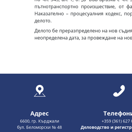
пътнотранспортно произшествие, от фа
Наказателно – процесуалния кодекс, п
делото.
Делото бе преразпределено на нов съдия 
неопределена дата, за провеждане на но
Адрес
Телефон
6600, гр. Кърджали
+359 (361) 627 
бул. Беломорски № 48
Деловодство и регистр