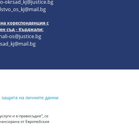
o-okrsad_kj@justice.bg
stvo_os_kj@mail.bg
на кореспонденция с
н съд - Кърджали:
hali-os@justice.bg
sad_kj@mail.bg
а защита на личните данни
слуги и е-правосъдие“, се
инансирана от Европейския