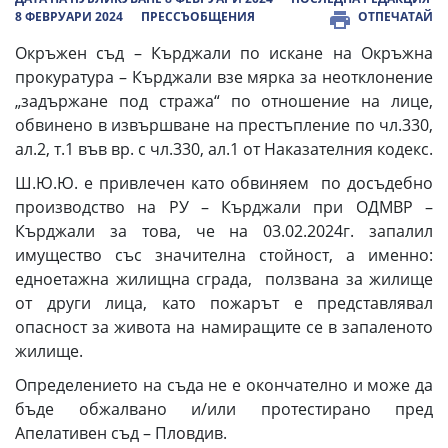
8 ФЕВРУАРИ 2024
ПРЕССЪОБЩЕНИЯ
ОТПЕЧАТАЙ
Окръжен съд – Кърджали по искане на Окръжна
прокуратура – Кърджали взе мярка за неотклонение
„задържане под стража“ по отношение на лице,
обвинено в извършване на престъпление по чл.330,
ал.2, т.1 във вр. с чл.330, ал.1 от Наказателния кодекс.
Ш.Ю.Ю. е привлечен като обвиняем по досъдебно
производство на РУ – Кърджали при ОДМВР –
Кърджали за това, че на 03.02.2024г. запалил
имущество със значителна стойност, а именно:
едноетажна жилищна сграда, ползвана за жилище
от други лица, като пожарът е представлявал
опасност за живота на намиращите се в запаленото
жилище.
Определението на съда не е окончателно и може да
бъде обжалвано и/или протестирано пред
Апелативен съд – Пловдив.