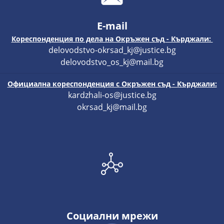
E-mail
Кореспонденция по дела на Окръжен съд - Кърджали:
delovodstvo-okrsad_kj@justice.bg
delovodstvo_os_kj@mail.bg
Официална кореспонденция с Окръжен съд - Кърджали:
kardzhali-os@justice.bg
okrsad_kj@mail.bg
Социални мрежи