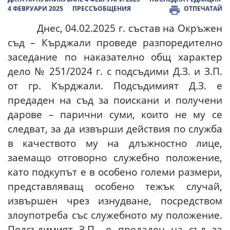
4 ФЕВРУАРИ 2025
ПРЕССЪОБЩЕНИЯ
ОТПЕЧАТАЙ
Днес, 04.02.2025 г. състав на Окръжен
съд – Кърджали проведе разпоредително
заседание по наказателно общ характер
дело № 251/2024 г. с подсъдими Д.З. и З.П.
от гр. Кърджали. Подсъдимият Д.З. е
предаден на съд за поискани и получени
дарове – парични суми, които не му се
следват, за да извърши действия по служба
в качеството му на длъжностно лице,
заемащо отговорно служебно положение,
като подкупът е в особено големи размери,
представляващ особено тежък случай,
извършен чрез изнудване, посредством
злоупотреба със служебното му положение.
Подсъдимият З.П., е предаден на съд за