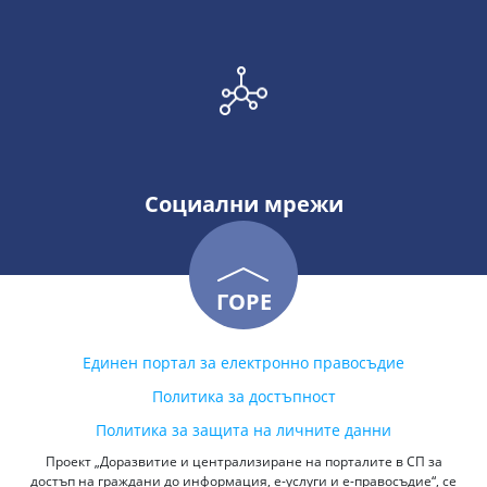
Социални мрежи
ГОРЕ
Единен портал за електронно правосъдие
Политика за достъпност
Политика за защита на личните данни
Проект „Доразвитие и централизиране на порталите в СП за
достъп на граждани до информация, е-услуги и е-правосъдие“, се