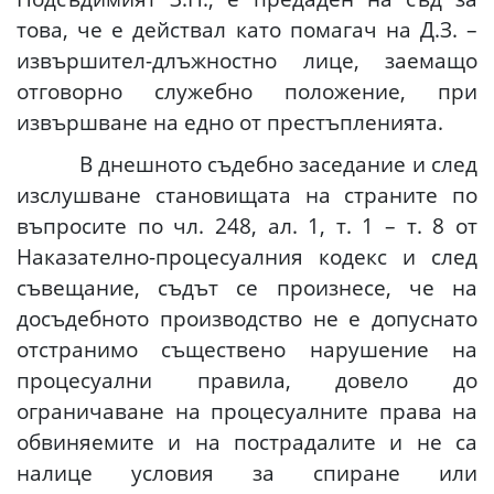
това, че е действал като помагач на Д.З. –
извършител-длъжностно лице, заемащо
отговорно служебно положение, при
извършване на едно от престъпленията.
В днешното съдебно заседание и след
изслушване становищата на страните по
въпросите по чл. 248, ал. 1, т. 1 – т. 8 от
Наказателно-процесуалния кодекс и след
съвещание, съдът се произнесе, че на
досъдебното производство не е допуснато
отстранимо съществено нарушение на
процесуални правила, довело до
ограничаване на процесуалните права на
обвиняемите и на пострадалите и не са
налице условия за спиране или