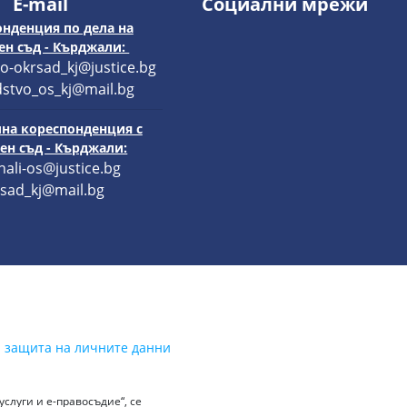
E-mail
Социални мрежи
нденция по дела на
н съд - Кърджали:
o-okrsad_kj@justice.bg
stvo_os_kj@mail.bg
на кореспонденция с
н съд - Кърджали:
hali-os@justice.bg
sad_kj@mail.bg
а защита на личните данни
слуги и е-правосъдие“, се