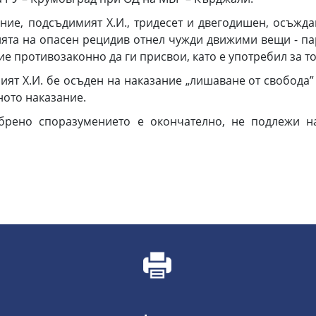
ие, подсъдимият Х.И., тридесет и двегодишен, осъждан
овията на опасен рецидив отнел чужди движими вещи - па
е противозаконно да ги присвои, като е употребил за т
т Х.И. бе осъден на наказание „лишаване от свобода”
ното наказание.
обрено споразумението е окончателно, не подлежи н