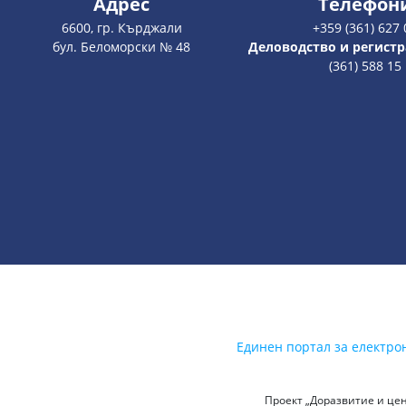
Адрес
Телефон
6600, гр. Кърджали
+359 (361) 627 
бул. Беломорски № 48
Деловодство и регистр
(361) 588 15
Единен портал за електро
Проект „Доразвитие и цен