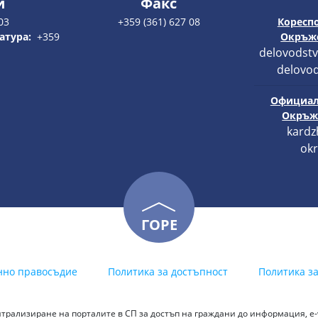
и
Факс
03
+359 (361) 627 08
Кореспо
атура:
+359
Окръже
delovodstv
delovod
Официал
Окръже
kardz
okr
ГОРЕ
нно правосъдие
Политика за достъпност
Политика з
трализиране на порталите в СП за достъп на граждани до информация, е-у