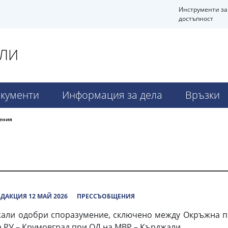
Инструменти за
достъпност
АЛИ
кументи
Информация за дела
Връзки
ения
ДАКЦИЯ 12 МАЙ 2026
ПРЕССЪОБЩЕНИЯ
джали одобри споразумение, сключено между Окръжна пр
 РУ – Крумовград при ОД на МВР – Кърджали.