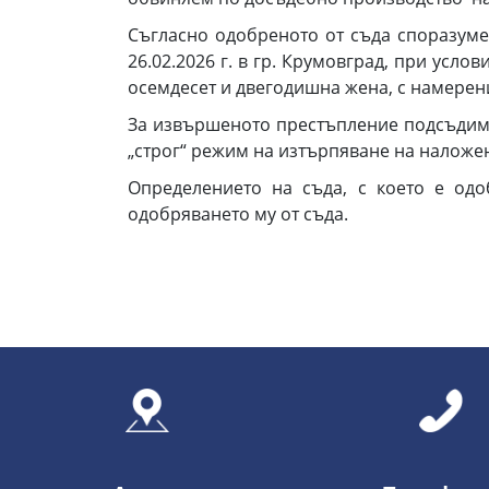
Съгласно одобреното от съда споразумен
26.02.2026 г. в гр. Крумовград, при усл
осемдесет и двегодишна жена, с намерени
За извършеното престъпление подсъдимия
„строг“ режим на изтърпяване на наложе
Определението на съда, с което е од
одобряването му от съда.