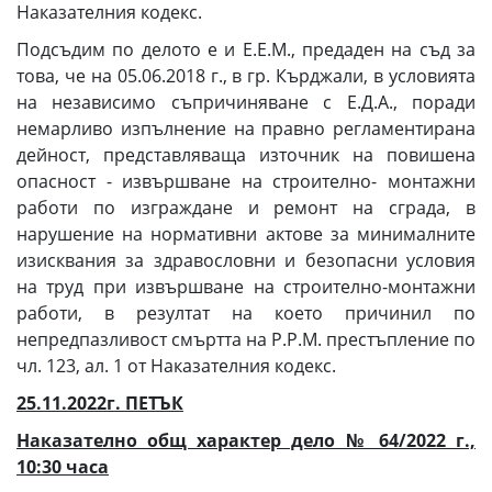
Наказателния кодекс.
Подсъдим по делото е и Е.Е.М., предаден на съд за
това, че на 05.06.2018 г., в гр. Кърджали, в условията
на независимо съпричиняване с Е.Д.А., поради
немарливо изпълнение на правно регламентирана
дейност, представляваща източник на повишена
опасност - извършване на строително- монтажни
работи по изграждане и ремонт на сграда, в
нарушение на нормативни актове за минималните
изисквания за здравословни и безопасни условия
на труд при извършване на строително-монтажни
работи, в резултат на което причинил по
непредпазливост смъртта на Р.Р.М. престъпление по
чл. 123, ал. 1 от Наказателния кодекс.
2
5
.11
.2022г. ПЕТЪК
Наказателно общ характер дело № 64/2022 г.,
10:30 часа