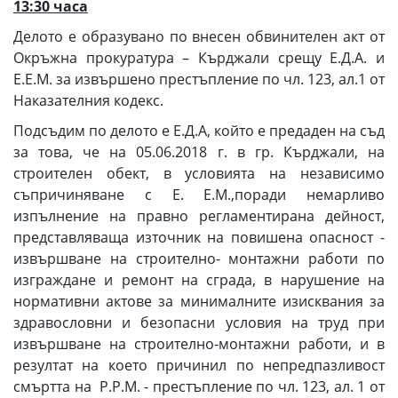
13:30 часа
Делото е образувано по внесен обвинителен акт от
Окръжна прокуратура – Кърджали срещу Е.Д.А. и
Е.Е.М. за извършено престъпление по чл. 123, ал.1 от
Наказателния кодекс.
Подсъдим по делото е Е.Д.А, който е предаден на съд
за това, че на 05.06.2018 г. в гр. Кърджали, на
строителен обект, в условията на независимо
съпричиняване с Е. Е.М.,поради немарливо
изпълнение на правно регламентирана дейност,
представляваща източник на повишена опасност -
извършване на строително- монтажни работи по
изграждане и ремонт на сграда, в нарушение на
нормативни актове за минималните изисквания за
здравословни и безопасни условия на труд при
извършване на строително-монтажни работи, и в
резултат на което причинил по непредпазливост
смъртта на Р.Р.М. - престъпление по чл. 123, ал. 1 от