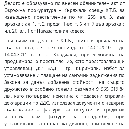
Делото е образувано по внесен обвинителен акт от
Окръжна прокуратура – Кърджали срещу Х.Т.Б. за
извършено престъпление по чл. 255, ал. 3, във
връзка с ал. 1, т. 2, предл. 1-во, т. 6 и т. 7 във връзка с
чл. 26, ал. 1 от Наказателния кодекс.
Подсъдим по делото е Х.Т.Б., който е предаден на
съд за това, че през периода от 14.01.2010 г. до
14.04.2011 г. в гр. Кърджали, при условията на
продължавано престъпление, като представляващ и
управляващ „К." ЕАД - гр. Кърджали, избегнал
установяване и плащане на данъчни задължения по
Закона за данък добавена стойност на същото
дружество в особено големи размери 9 965 619,84
лв., като потвърдил неистина с подадени справки-
декларации по ДДС, използвал документи с невярно
съдържание - фактури за покупки и кредитни
известия към фактури за продажби, при
упражняване на стопанска дейност, при водене на