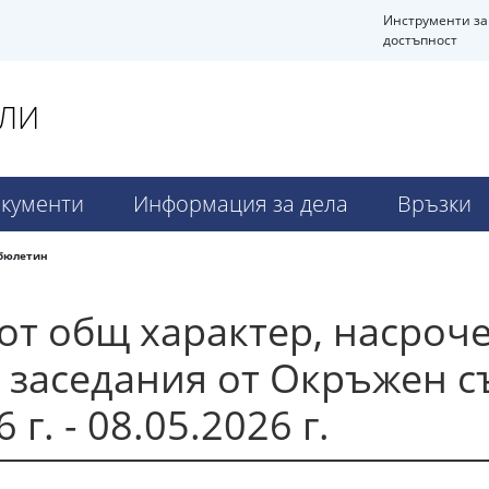
Инструменти за
достъпност
АЛИ
кументи
Информация за дела
Връзки
бюлетин
от общ характер, насроч
 заседания от Окръжен с
г. - 08.05.2026 г.