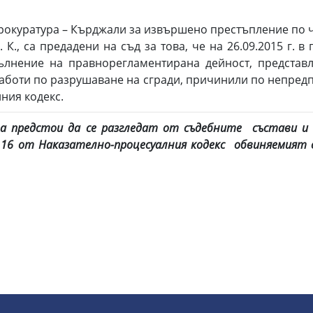
окуратура – Кърджали за извършено престъпление по чл.12
Б. К., са предадени на съд за това, чe на 26.09.2015 г.
лнение на правнорегламентирана дейност, представ
боти по разрушаване на сгради, причинили по непредп
елния кодекс.
а предстои да се разгледат от съдебните състави и 
л.16 от Наказателно-процесуалния кодекс обвиняемият 