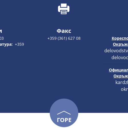
и
Факс
03
+359 (361) 627 08
Кореспо
атура:
+359
Окръже
delovodstv
delovod
Официал
Окръже
kardz
okr
ГОРЕ