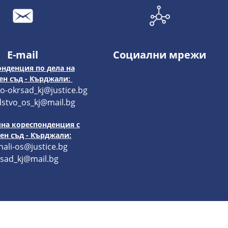
E-mail
Социални мрежи
нденция по дела на
н съд - Кърджали:
o-okrsad_kj@justice.bg
stvo_os_kj@mail.bg
на кореспонденция с
н съд - Кърджали:
hali-os@justice.bg
sad_kj@mail.bg