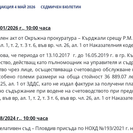
АКЦИЯ 4 МАЙ 2026
СЕДМИЧЕН БЮЛЕТИН
01/2026 г., 10:00 часа
лен акт от Окръжна прокуратура – Кърджали срещу Р.М. 
 1, т. 2, т. 3 т. 6, във вр. чл. 26, ал. 1 от Наказателния код
ова, че периода от 13.10.2017 г. до 16.05.2019 г. в гр.
ство, действащ като пълномощник на управителя и съдр
тво чрез лице, осъществяваща счетоводно обслужване н
обено големи размери на обща стойност 36 889.07 лев
25, ал. 1 от ЗДДС, като не издал фактури за получени
рно съдържание при водене на счетоводството при пред
ъв вр, ал. 1, т. 2, т. 3 т. 6, във вр. чл. 26, ал. 1 от Наказа
024 г., 10:00 часа
елативен съд – Пловдив присъда по НОХД №193/2021 г. 