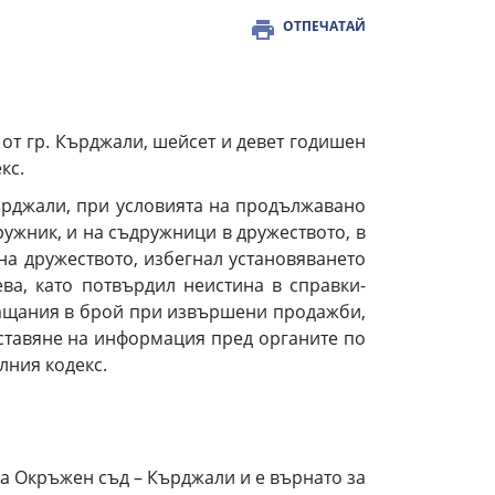
ОТПЕЧАТАЙ
от гр. Кърджали, шейсет и девет годишен
екс.
 Кърджали, при условията на продължавано
ужник, и на съдружници в дружеството, в
а дружеството, избегнал установяването
а, като потвърдил неистина в справки-
 плащания в брой при извършени продажби,
ставяне на информация пред органите по
телния кодекс.
на Окръжен съд – Кърджали и е върнато за