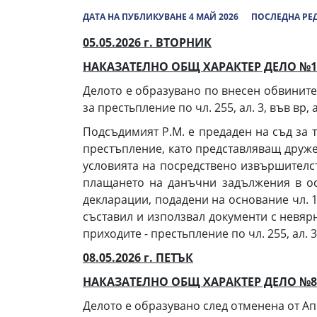
ДАТА НА ПУБЛИКУВАНЕ 4 МАЙ 2026
ПОСЛЕДНА РЕД
05.0
5.2026 г. ВТОРНИК
НАКАЗАТЕЛНО ОБЩ ХАРАКТЕР ДЕЛО №
1
Делото е образувано по внесен обвините
за престьпление по чл. 255, ал. 3, във вр, ал.
Подсъдимият Р.М. е предаден на съд за т
престъпление, като представляващ друже
условията на посредствено извършителс
плащането на данъчни задължения в ос
декларации, подадени на основание чл. 1
съставил и използвал документи с невя
приходите - престьпление по чл. 255, ал. 3, в
08.05.2026 г. ПЕТЪК
НАКАЗАТЕЛНО ОБЩ ХАРАКТЕР ДЕЛО №88/2
Делото е образувано след отменена от Ап