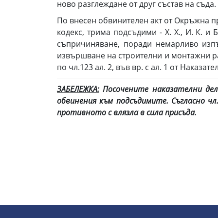
ново разглеждане от друг състав на съда.
По внесен обвинителен акт от Окръжна пр
кодекс, трима подсъдими - Х. Х., И. К. и 
съпричиняване, поради немарливо изпъ
извършване на строителни и монтажни ра
по чл.123 ал. 2, във вр. с ал. 1 от Наказат
ЗАБЕЛЕЖКА:
Посочените наказателни дел
обвинения към подсъдимите. Съгласно ч
противното с влязла в сила присъда.