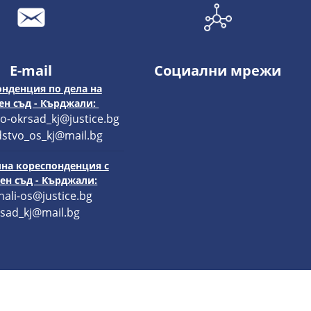
E-mail
Социални мрежи
нденция по дела на
н съд - Кърджали:
o-okrsad_kj@justice.bg
stvo_os_kj@mail.bg
на кореспонденция с
н съд - Кърджали:
hali-os@justice.bg
sad_kj@mail.bg