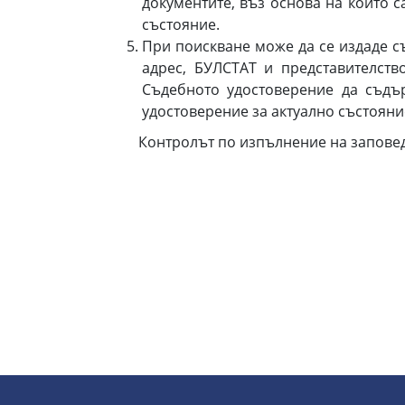
документите, въз основа на които с
състояние.
При поискване може да се издаде с
адрес, БУЛСТАТ и представителст
Съдебното удостоверение да съдъ
удостоверение за актуално състояние
Контролът по изпълнение на заповедта 