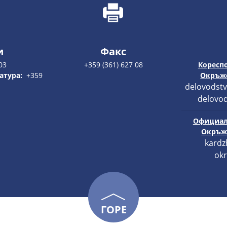
и
Факс
03
+359 (361) 627 08
Кореспо
атура:
+359
Окръже
delovodstv
delovod
Официал
Окръже
kardz
okr
ГОРЕ