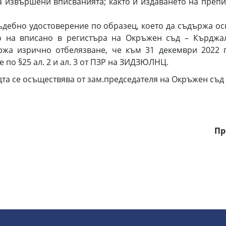
а извършени вписванията; както и издаването на препис
ъдебно удостоверение по образец, което да съдържа о
во на вписано в регистъра на Окръжен съд – Кърджа
ржа изрично отбелязване, че към 31 декември 2022 
 по §25 ал. 2 и ал. 3 от ПЗР на ЗИДЗЮЛНЦ.
се осъществява от зам.председателя на Окръжен съд 
Пр