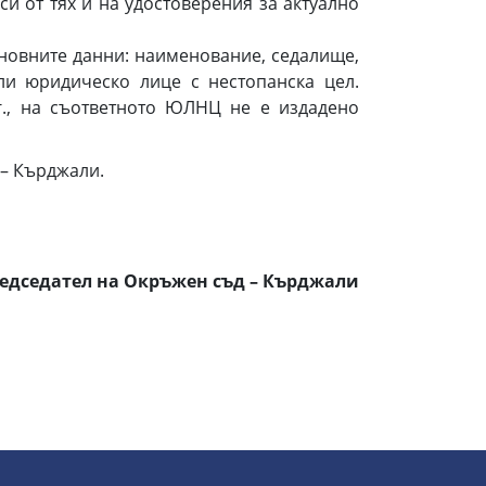
и от тях и на удостоверения за актуално
сновните данни: наименование, седалище,
ли юридическо лице с нестопанска цел.
г., на съответното ЮЛНЦ не е издадено
– Кърджали.
едседател на Окръжен съд – Кърджали