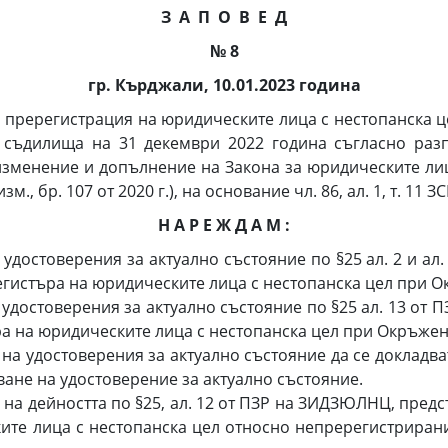
З А П О В Е Д
№ 8
гр. Кърджали, 10.01.2023 година
ререгистрация на юридическите лица с нестопанска це
 съдилища на 31 декември 2022 година съгласно разпо
изменение и допълнение на Закона за юридическите ли
 изм., бр. 107 от 2020 г.), на основание чл. 86, ал. 1, т. 11 З
Н А Р Е Ж Д А М :
 удостоверения за актуално състояние по §25 ал. 2 и а
регистъра на юридическите лица с нестопанска цел при 
удостоверения за актуално състояние по §25 ал. 13 от
ра на юридическите лица с нестопанска цел при Окръжен
на удостоверения за актуално състояние да се докладва
ане на удостоверение за актуално състояние.
на дейността по §25, ал. 12 от ПЗР на ЗИДЗЮЛНЦ, предс
ите лица с нестопанска цел относно непререгистриран