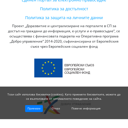
Политика за достъпност
Политика за защита на личните данни
Проект „Доразвитие и централизиране на порталите в СП за
достъп на граждани до информация, е-услуги и е-правосъдие“, се
осъществява с финансовата подкрепа на Оперативна програма
„Добро управление“ 2014-2020, съфинансирана от Европейския
съюз чрез Европейския социален фонд
Този сайт използва бисквитки (cookies). Като приемете бисквитките, можете да
се възползвате от оптималното поведение на сайта.
Приемам
Отказ
Повече информация
© 2026 Висш Съдебен Съвет - Република България