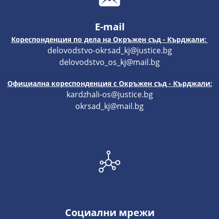
E-mail
Кореспонденция по дела на Окръжен съд - Кърджали:
delovodstvo-okrsad_kj@justice.bg
delovodstvo_os_kj@mail.bg
Официална кореспонденция с Окръжен съд - Кърджали:
kardzhali-os@justice.bg
okrsad_kj@mail.bg
Социални мрежи