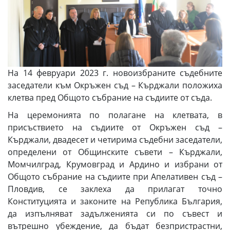
На 14 февруари 2023 г. новоизбраните съдебните
заседатели към Окръжен съд – Кърджали положиха
клетва пред Общото събрание на съдиите от съда.
На церемонията по полагане на клетвата, в
присъствието на съдиите от Окръжен съд –
Кърджали, двадесет и четирима съдебни заседатели,
определени от Общинските съвети – Кърджали,
Момчилград, Крумовград и Ардино и избрани от
Общото събрание на съдиите при Апелативен съд –
Пловдив, се заклеха да прилагат точно
Конституцията и законите на Република България,
да изпълняват задълженията си по съвест и
вътрешно убеждение, да бъдат безпристрастни,