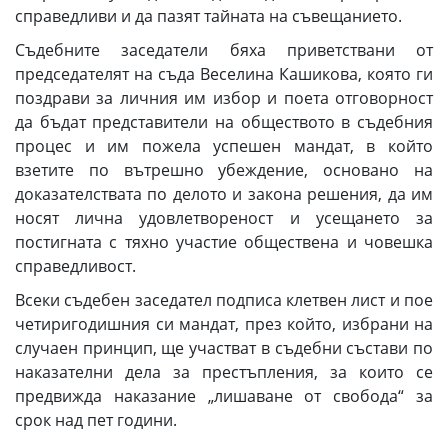
справедливи и да пазят тайната на съвещанието.
Съдебните заседатели бяха приветствани от
председателят на съда Веселина Кашикова, която ги
поздрави за личния им избор и поета отговорност
да бъдат представители на обществото в съдебния
процес и им пожела успешен мандат, в който
взетите по вътрешно убеждение, основано на
доказателствата по делото и закона решения, да им
носят лична удовлетвореност и усещането за
постигната с тяхно участие обществена и човешка
справедливост.
Всеки съдебен заседател подписа клетвен лист и пое
четиригодишния си мандат, през който, избрани на
случаен принцип, ще участват в съдебни състави по
наказателни дела за престъпления, за които се
предвижда наказание „лишаване от свобода“ за
срок над пет години.