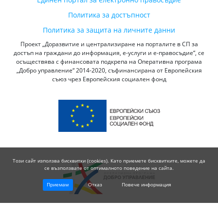
Политика за достъпност
Политика за защита на личните данни
Проект „Доразвитие и централизиране на порталите в СП за
достъп на граждани до информация, е-услуги и е-правосъдие“, се
осъществява с финансовата подкрепа на Оперативна програма
„Добро управление“ 2014-2020, съфинансирана от Европейския
съюз чрез Европейския социален фонд
Този сайт използва бисквитки (cookies). Като приемете бисквитките, можете да
се възползвате от оптималното поведение на сайта.
Приемам
Отказ
Повече информация
© 2026 Висш Съдебен Съвет - Република България