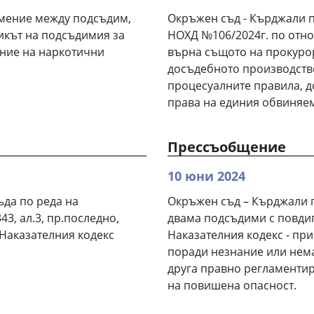
мение между подсъдим,
Окръжен съд - Кърджали 
икът на подсъдимия за
НОХД №106/2024г. по отн
ние на наркотични
върна същото на прокурор
досъдебното производств
процесуалните правила, 
права на единия обвиняе
Прессъобщение
10 юни 2024
да по реда на
Окръжен съд – Кърджали п
43, ал.3, пр.последно,
двама подсъдими с повдиг
от Наказателния кодекс
Наказателния кодекс - пр
поради незнание или нем
друга правно регламентир
на повишена опасност.