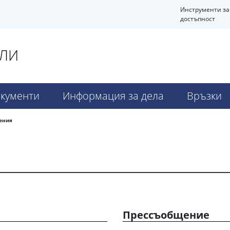
Инструменти за
достъпност
АЛИ
кументи
Информация за дела
Връзки
ения
Прессъобщение