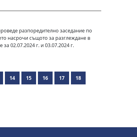
проведе разпоредително заседание по
оето насрочи същото за разглеждане в
за 02.07.2024 г. и 03.07.2024 г.
14
15
16
17
18