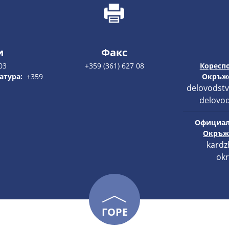
и
Факс
03
+359 (361) 627 08
Кореспо
атура:
+359
Окръже
delovodstv
delovod
Официал
Окръже
kardz
okr
ГОРЕ