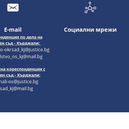
E-mail
Социални мрежи
нденция по дела на
н съд - Кърджали:
o-okrsad_kj@justice.bg
stvo_os_kj@mail.bg
на кореспонденция с
н съд - Кърджали:
hali-os@justice.bg
sad_kj@mail.bg