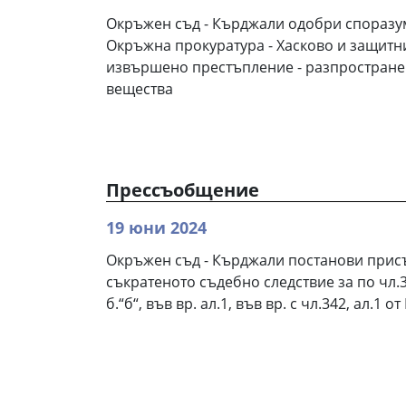
Окръжен съд - Кърджали одобри споразу
Окръжна прокуратура - Хасково и защитн
извършено престъпление - разпростране
вещества
Прессъобщение
19 юни 2024
Окръжен съд - Кърджали постанови присъ
съкратеното съдебно следствие за по чл.3
б.“б“, във вр. ал.1, във вр. с чл.342, ал.1 