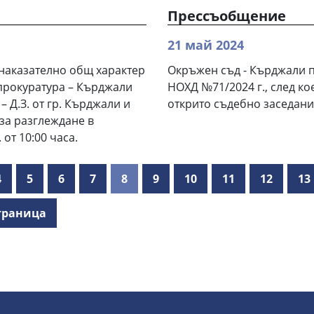
Прессъобщение
21 май 2024
наказателно общ характер
Окръжен съд - Кърджали 
 прокуратура – Кърджали
НОХД №71/2024 г., след к
 Д.З. от гр. Кърджали и
открито съдебно заседание 
 за разглеждане в
от 10:00 часа.
4
5
6
7
8
9
10
11
12
13
траница