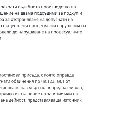
прекрати съдебното производство по
ошение на двама подсъдими за подкуп и
а за отстраняване на допуснати на
о съществени процесуални нарушения на
довели до нарушаване на процесуалните
м
останови присъда, с която оправда
нати обвинения по чл.123, ал.1 от
ичиняване на смърт по непредпазливост,
арливо изпълнение на занятие или на
ана дейност, представляваща източник