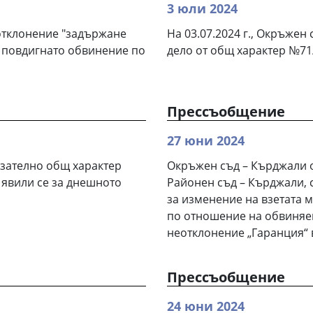
3 юли 2024
отклонение "задържане
На 03.07.2024 г., Окръжен
 повдигнато обвинение по
дело от общ характер №71/
Прессъобщение
27 юни 2024
азателно общ характер
Окръжен съд – Кърджали 
 явили се за днешното
Районен съд – Кърджали, с
за изменение на взетата 
по отношение на обвиняем
неотклонение „Гаранция“ в
Прессъобщение
24 юни 2024