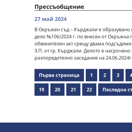
Прессъобщение
27 май 2024
В Окръжен съд – Кърджали е образувано 
дело №106/2024 г. по внесен от Окръжна
обвинителен акт срещу двама подсъдими –
З.П. от гр. Кърджали. Делото е насрочено
разпоредително заседание на 24.06.2024г. 
Първа страница
1
2
3
19
20
21
22
Последна с