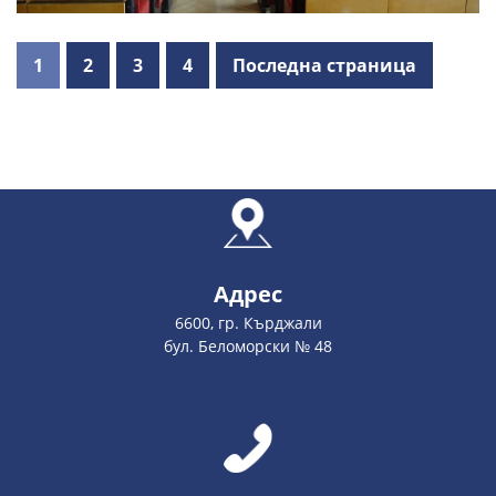
1
2
3
4
Последна страница
Адрес
6600, гр. Кърджали
бул. Беломорски № 48