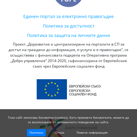
Единен портал за електронно правосъдие
Политика за достъпност
Политика за защита на личните данни
Проект „Доразвитие и централизиране на порталите в СП за
достъп на граждани до информация, е-услуги и е-правосъдие“, се
осъществява с финансовата подкрепа на Оперативна програма
„Добро управление“ 2014-2020, съфинансирана от Европейския
съюз чрез Европейския социален фонд
Този сайт използва бисквитки (cookies). Като приемете бисквитките, можете да
се възползвате от оптималното поведение на сайта.
Приемам
Отказ
Повече информация