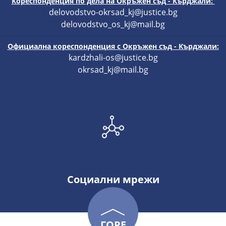
Кореспонденция по дела на Окръжен съд - Кърджали:
delovodstvo-okrsad_kj@justice.bg
delovodstvo_os_kj@mail.bg
Официална кореспонденция с Окръжен съд - Кърджали:
kardzhali-os@justice.bg
okrsad_kj@mail.bg
Социални мрежи
ГОРЕ