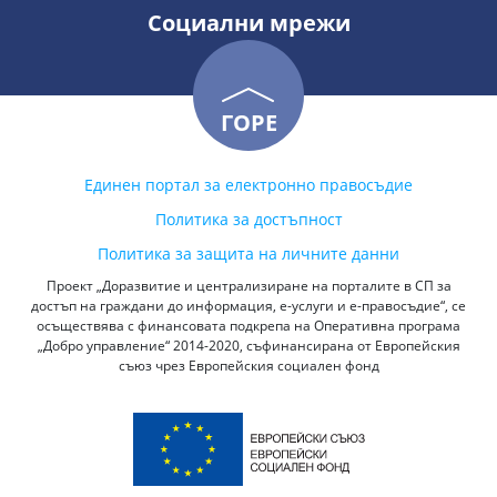
Социални мрежи
ГОРЕ
Единен портал за електронно правосъдие
Политика за достъпност
Политика за защита на личните данни
Проект „Доразвитие и централизиране на порталите в СП за
достъп на граждани до информация, е-услуги и е-правосъдие“, се
осъществява с финансовата подкрепа на Оперативна програма
„Добро управление“ 2014-2020, съфинансирана от Европейския
съюз чрез Европейския социален фонд