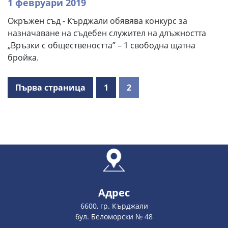
1 февруари 2019
Окръжен съд - Кърджали обявява конкурс за
назначаване на съдебен служител на длъжността
„Връзки с обществеността” – 1 свободна щатна
бройка.
Първа страница
1
2
Адрес
6600, гр. Кърджали
бул. Беломорски № 48